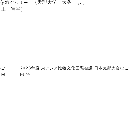
献をめぐって─ （天理大学 大谷 歩）
 王 宝平）
のご
2023年度 東アジア比較文化国際会議 日本支部大会の
案内
内 ≫