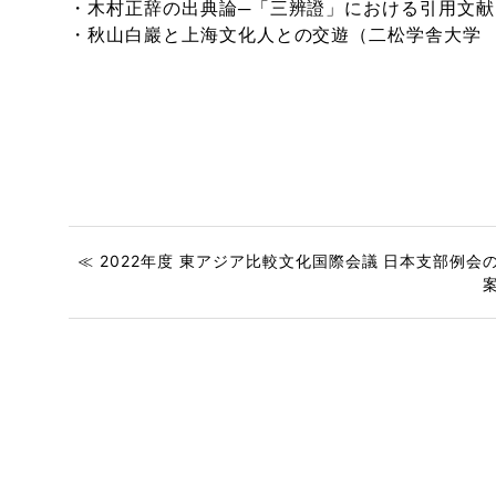
・木村正辞の出典論─「三辨證」における引用文
・秋山白巖と上海文化人との交遊（二松学舎大学
≪ 2022年度 東アジア比較文化国際会議 日本支部例会